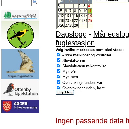
M
T
O
T
F
L
S
5
1
2
3
4
6
5
6
7
8
9
10
11
7
12
13
14
15
16
17
18
8
19
20
21
22
23
24
25
9
26
27
28
29
Dagslogg
-
Månedslo
fuglestasjon
Velg hvilke merkedata som skal vises:
Andre merkinger og kontroller
Slevdalsvann
Slevdalsvann m/kontroller
Myr, vår
Myr, høst
Overvåkingsrunden, vår
Overvåkingsrunden, høst
Ingen passende data f