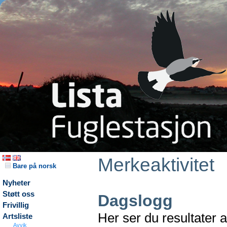
Merkeaktivitet
Bare på norsk
Nyheter
Støtt oss
Dagslogg
Frivillig
Her ser du resultater 
Artsliste
Avvik