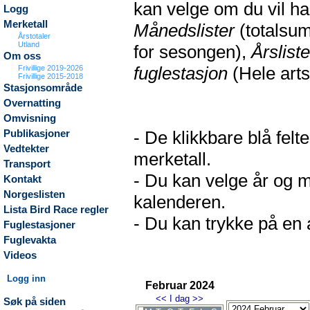
kan velge om du vil h
Logg
Merketall
Månedslister
(totalsum
Årstotaler
Utland
for sesongen),
Årsliste
Om oss
fuglestasjon
(Hele arts
Frivillige 2019-2026
Frivillige 2015-2018
Stasjonsområde
Overnatting
Omvisning
- De klikkbare blå fel
Publikasjoner
Vedtekter
merketall.
Transport
- Du kan velge år og m
Kontakt
Norgeslisten
kalenderen.
Lista Bird Race regler
- Du kan trykke på en a
Fuglestasjoner
Fuglevakta
Videos
Logg inn
Februar 2024
<<
I dag
>>
Søk på siden