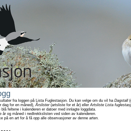
ogg
sultater fra loggen på Lista Fuglestasjon. Du kan velge om du vil ha
Dagstall
(
r dag for en måned),
Årslister
(artsliste for et år) eller
Artsliste Lista fuglestas
e blå feltene i kalenderen er datoer med innlagte loggdata.
e år og måned i nedtrekkslisten ved siden av kalenderen.
ke på en art for å få opp alle observasjoner av denne arten.