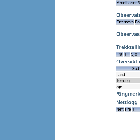
Antall arter 
Observat
Etternavn
Fo
Observas
Trekktell
Fra
Til
Sjø
Oversikt 
God
Land
Terreng
Sjø
Ringmerk
Nettlogg
Nett
Fra
Til
T