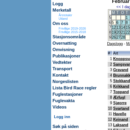
Februar
Logg
<<
I da
Merketall
M
T
O
T
Årstotaler
5
1
Utland
6
5
6
7
8
Om oss
7
12
13
14
15
Frivillige 2019-2026
Frivillige 2015-2018
8
19
20
21
22
Stasjonsområde
9
26
27
28
Overnatting
Dagslogg
-
M
Omvisning
#
Art
Publikasjoner
1
Knoppsv
Vedtekter
2
Sangsva
Transport
3
Gravand
Kontakt
4
Brunnak
5
Stokkand
Norgeslisten
6
Krikkand
Lista Bird Race regler
7
Toppand
Fuglestasjoner
8
Ærfugl
Fuglevakta
9
Sjøorre
Videos
10
Svartand
11
Havelle
Logg inn
12
Kvinand
13
Laksand
Søk på siden