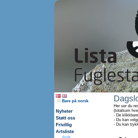
Dagsl
Bare på norsk
Her ser du re
(totalsum hve
Nyheter
- De klikkbar
Støtt oss
- Du kan velg
- Du kan tryk
Frivillig
Artsliste
Avvik