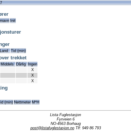
37
ører
rnavn
Init
jonsturer
inger
Land
Tid (min)
over trekket
Middels
Dårlig
Ingen
X
X
X
ing
id (min)
Nettmeter
M*H
Lista Fuglestasjon
Fyrveien 6
NO-4563 Borhaug
post@listafuglestasjon.no
Tlf: 949 86 793