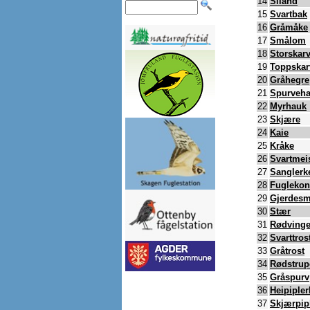
14
Siland
15
Svartbak
16
Gråmåke
17
Smålom
18
Storskar
19
Toppskar
20
Gråhegre
21
Spurveh
22
Myrhauk
23
Skjære
24
Kaie
25
Kråke
26
Svartmei
27
Sanglerk
28
Fugleko
29
Gjerdesm
30
Stær
31
Rødvinge
32
Svarttros
33
Gråtrost
34
Rødstrup
35
Gråspurv
36
Heipipler
37
Skjærpip