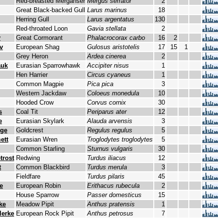
Red-breasted Merganser
Mergus serrator
2
Great Black-backed Gull
Larus marinus
18
Herring Gull
Larus argentatus
130
Red-throated Loon
Gavia stellata
2
v
Great Cormorant
Phalacrocorax carbo
16
2
v
European Shag
Gulosus aristotelis
17
15
1
Grey Heron
Ardea cinerea
2
auk
Eurasian Sparrowhawk
Accipiter nisus
1
Hen Harrier
Circus cyaneus
1
Common Magpie
Pica pica
3
Western Jackdaw
Coloeus monedula
10
Hooded Crow
Corvus cornix
30
s
Coal Tit
Periparus ater
12
e
Eurasian Skylark
Alauda arvensis
3
nge
Goldcrest
Regulus regulus
5
ett
Eurasian Wren
Troglodytes troglodytes
5
Common Starling
Sturnus vulgaris
30
trost
Redwing
Turdus iliacus
12
t
Common Blackbird
Turdus merula
3
Fieldfare
Turdus pilaris
45
e
European Robin
Erithacus rubecula
2
House Sparrow
Passer domesticus
15
ke
Meadow Pipit
Anthus pratensis
1
lerke
European Rock Pipit
Anthus petrosus
7