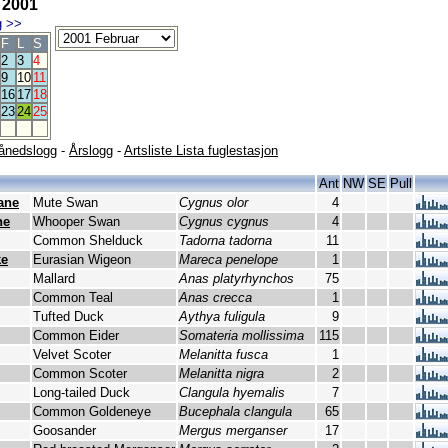
 2001
g
>>
F
L
S
2
3
4
9
10
11
16
17
18
23
24
25
ånedslogg
-
Årslogg
-
Artsliste Lista fuglestasjon
Ant
NW
SE
Pull
ane
Mute Swan
Cygnus olor
4
ne
Whooper Swan
Cygnus cygnus
4
Common Shelduck
Tadorna tadorna
11
ke
Eurasian Wigeon
Mareca penelope
1
Mallard
Anas platyrhynchos
75
Common Teal
Anas crecca
1
Tufted Duck
Aythya fuligula
9
Common Eider
Somateria mollissima
115
Velvet Scoter
Melanitta fusca
1
Common Scoter
Melanitta nigra
2
Long-tailed Duck
Clangula hyemalis
7
Common Goldeneye
Bucephala clangula
65
Goosander
Mergus merganser
17