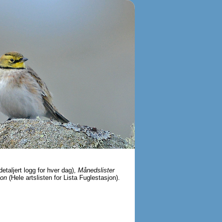
detaljert logg for hver dag),
Månedslister
jon
(Hele artslisten for Lista Fuglestasjon).