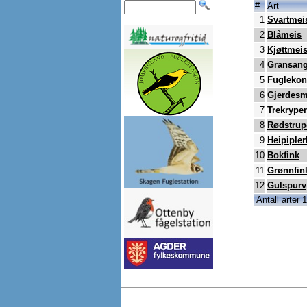
#
Art
1
Svartmei
2
Blåmeis
3
Kjøttmei
4
Gransang
5
Fugleko
6
Gjerdesm
7
Trekryper
8
Rødstrup
9
Heipipler
10
Bokfink
11
Grønnfin
12
Gulspurv
Antall arter 