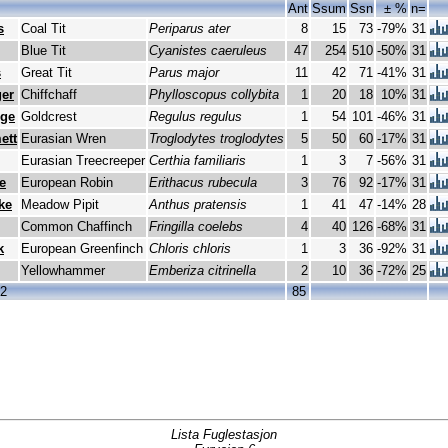
Ant
Ssum
Ssn
± %
n=
s
Coal Tit
Periparus ater
8
15
73
-79%
31
Blue Tit
Cyanistes caeruleus
47
254
510
-50%
31
s
Great Tit
Parus major
11
42
71
-41%
31
er
Chiffchaff
Phylloscopus collybita
1
20
18
10%
31
nge
Goldcrest
Regulus regulus
1
54
101
-46%
31
ett
Eurasian Wren
Troglodytes troglodytes
5
50
60
-17%
31
Eurasian Treecreeper
Certhia familiaris
1
3
7
-56%
31
e
European Robin
Erithacus rubecula
3
76
92
-17%
31
ke
Meadow Pipit
Anthus pratensis
1
41
47
-14%
28
Common Chaffinch
Fringilla coelebs
4
40
126
-68%
31
k
European Greenfinch
Chloris chloris
1
3
36
-92%
31
Yellowhammer
Emberiza citrinella
2
10
36
-72%
25
12
85
Lista Fuglestasjon