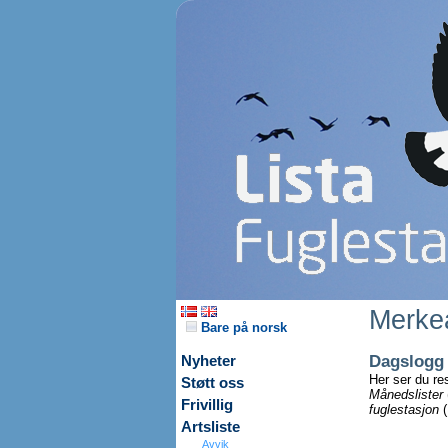
Merkea
Bare på norsk
Dagslogg
Nyheter
Her ser du re
Støtt oss
Månedslister
Frivillig
fuglestasjon
(
Artsliste
Avvik