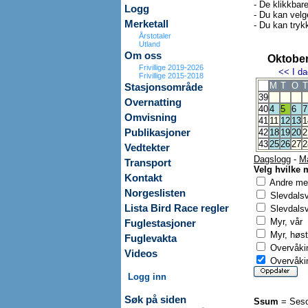
- De klikkbar
Logg
- Du kan velg
Merketall
- Du kan trykk
Årstotaler
Utland
Om oss
Oktober
Frivillige 2019-2026
<<
I da
Frivillige 2015-2018
M
T
O
T
Stasjonsområde
39
Overnatting
40
4
5
6
7
Omvisning
41
11
12
13
1
Publikasjoner
42
18
19
20
2
43
25
26
27
2
Vedtekter
Dagslogg
-
M
Transport
Velg hvilke 
Kontakt
Andre mer
Norgeslisten
Slevdals
Lista Bird Race regler
Slevdalsv
Myr, vår
Fuglestasjoner
Myr, høst
Fuglevakta
Overvåkin
Videos
Overvåkin
Logg inn
Søk på siden
Ssum
= Seso