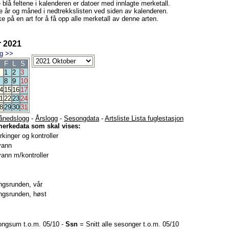
e blå feltene i kalenderen er datoer med innlagte merketall.
e år og måned i nedtrekkslisten ved siden av kalenderen.
e på en art for å få opp alle merketall av denne arten.
 2021
g
>>
F
L
S
1
2
3
8
9
10
4
15
16
17
1
22
23
24
8
29
30
31
ånedslogg
-
Årslogg
-
Sesongdata
-
Artsliste Lista fuglestasjon
merkedata som skal vises:
kinger og kontroller
vann
ann m/kontroller
gsrunden, vår
gsrunden, høst
ngsum t.o.m. 05/10 -
Ssn
= Snitt alle sesonger t.o.m. 05/10