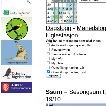
M
T
O
T
F
L
S
39
1
2
3
40
4
5
6
7
8
9
10
41
11
12
13
14
15
16
17
42
18
19
20
21
22
23
24
43
25
26
27
28
29
30
31
Dagslogg
-
Månedslo
fuglestasjon
Velg hvilke merkedata som skal vises:
Andre merkinger og kontroller
Slevdalsvann
Slevdalsvann m/kontroller
Myr, vår
Myr, høst
Overvåkingsrunden, vår
Overvåkingsrunden, høst
Ssum
= Sesongsum t.
19/10
#
Art