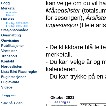
kan velge om du vil h
Logg
Merketall
Månedslister
(totalsum
Årstotaler
Utland
for sesongen),
Årsliste
Om oss
fuglestasjon
(Hele arts
Frivillige 2019-2026
Frivillige 2015-2018
Stasjonsområde
Overnatting
Omvisning
- De klikkbare blå fel
Publikasjoner
Vedtekter
merketall.
Transport
- Du kan velge år og m
Kontakt
Norgeslisten
kalenderen.
Lista Bird Race regler
- Du kan trykke på en a
Fuglestasjoner
Fuglevakta
Videos
Logg inn
Oktober 2021
<<
I dag
>>
Søk på siden