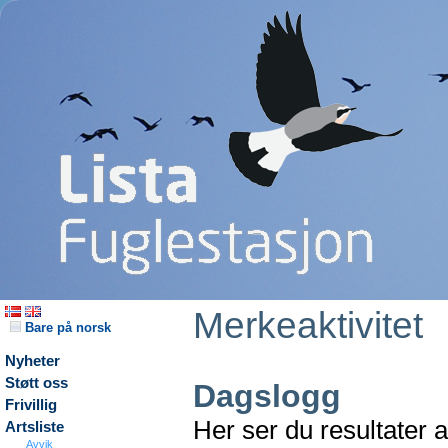
Merkeaktivitet
Bare på norsk
Nyheter
Støtt oss
Dagslogg
Frivillig
Her ser du resultater 
Artsliste
Avvik