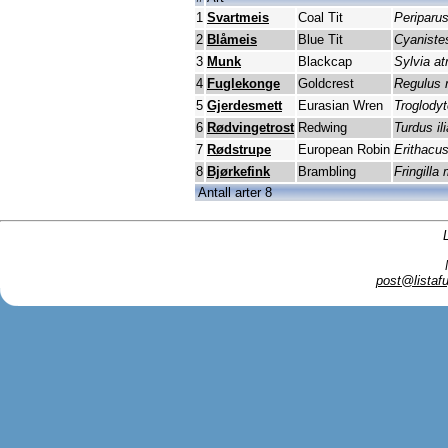
1
Svartmeis
Coal Tit
Periparus
2
Blåmeis
Blue Tit
Cyaniste
3
Munk
Blackcap
Sylvia atr
4
Fuglekonge
Goldcrest
Regulus 
5
Gjerdesmett
Eurasian Wren
Troglodyt
6
Rødvingetrost
Redwing
Turdus il
7
Rødstrupe
European Robin
Erithacus
8
Bjørkefink
Brambling
Fringilla 
Antall arter 8
post@listafu