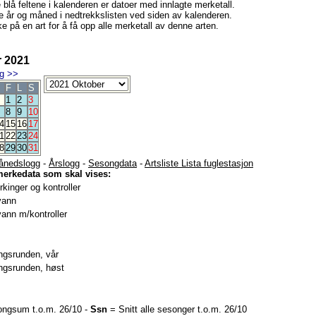
e blå feltene i kalenderen er datoer med innlagte merketall.
e år og måned i nedtrekkslisten ved siden av kalenderen.
e på en art for å få opp alle merketall av denne arten.
 2021
g
>>
F
L
S
1
2
3
8
9
10
4
15
16
17
1
22
23
24
8
29
30
31
ånedslogg
-
Årslogg
-
Sesongdata
-
Artsliste Lista fuglestasjon
merkedata som skal vises:
kinger og kontroller
vann
ann m/kontroller
gsrunden, vår
gsrunden, høst
ngsum t.o.m. 26/10 -
Ssn
= Snitt alle sesonger t.o.m. 26/10