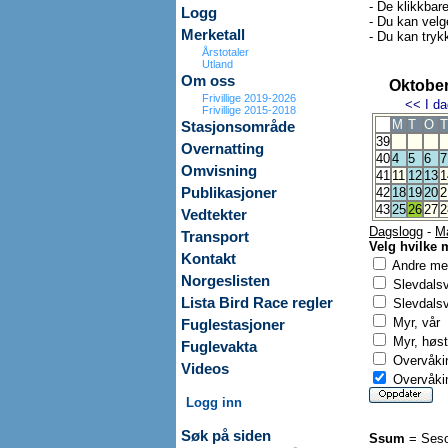
- De klikkbar
Logg
- Du kan velg
Merketall
- Du kan trykk
Årstotaler
Utland
Om oss
Oktober
Frivillige 2019-2026
<<
I da
Frivillige 2015-2018
M
T
O
T
Stasjonsområde
39
Overnatting
40
4
5
6
7
Omvisning
41
11
12
13
1
Publikasjoner
42
18
19
20
2
43
25
26
27
2
Vedtekter
Dagslogg
-
M
Transport
Velg hvilke 
Kontakt
Andre mer
Norgeslisten
Slevdals
Lista Bird Race regler
Slevdalsv
Myr, vår
Fuglestasjoner
Myr, høst
Fuglevakta
Overvåkin
Videos
Overvåkin
Logg inn
Søk på siden
Ssum
= Seso