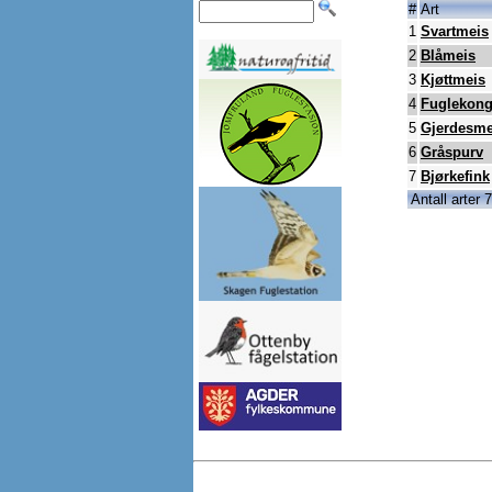
#
Art
1
Svartmeis
2
Blåmeis
3
Kjøttmeis
4
Fuglekon
5
Gjerdesme
6
Gråspurv
7
Bjørkefink
Antall arter 7