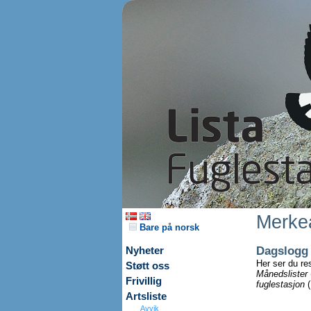
Merkea
Bare på norsk
Dagslogg
Nyheter
Her ser du re
Støtt oss
Månedslister
Frivillig
fuglestasjon
(
Artsliste
Avvik