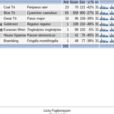
Ant
Ssum
Ssn
± %
n=
Coal Tit
Periparus ater
23
70
121
-42%
31
Blue Tit
Cyanistes caeruleus
65
658
900
-27%
31
Great Tit
Parus major
10
96
159
-39%
31
ge
Goldcrest
Regulus regulus
1
108
210
-49%
31
tt
Eurasian Wren
Troglodytes troglodytes
1
98
103
-5%
31
House Sparrow
Passer domesticus
1
42
76
-45%
31
Brambling
Fringilla montifringilla
1
48
77
-38%
31
102
Lista Fuglestasjon