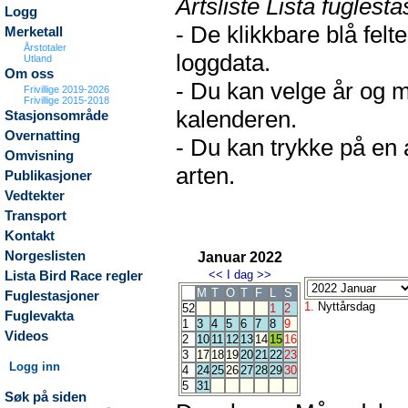
Artsliste Lista fuglesta
Logg
- De klikkbare blå fel
Merketall
Årstotaler
loggdata.
Utland
Om oss
- Du kan velge år og m
Frivillige 2019-2026
Frivillige 2015-2018
kalenderen.
Stasjonsområde
Overnatting
- Du kan trykke på en 
Omvisning
arten.
Publikasjoner
Vedtekter
Transport
Kontakt
Norgeslisten
Januar 2022
<<
I dag
>>
Lista Bird Race regler
M
T
O
T
F
L
S
Fuglestasjoner
1.
Nyttårsdag
52
1
2
Fuglevakta
1
3
4
5
6
7
8
9
Videos
2
10
11
12
13
14
15
16
3
17
18
19
20
21
22
23
Logg inn
4
24
25
26
27
28
29
30
5
31
Søk på siden