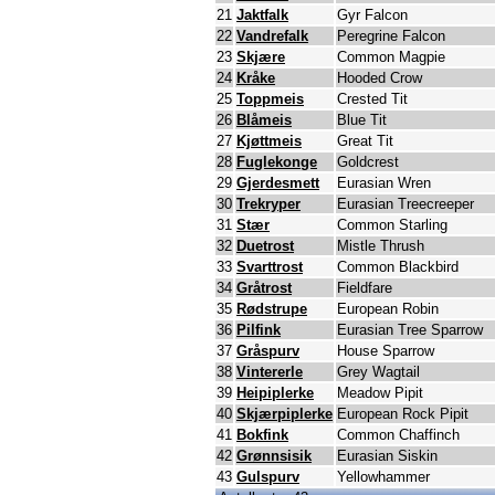
21
Jaktfalk
Gyr Falcon
22
Vandrefalk
Peregrine Falcon
23
Skjære
Common Magpie
24
Kråke
Hooded Crow
25
Toppmeis
Crested Tit
26
Blåmeis
Blue Tit
27
Kjøttmeis
Great Tit
28
Fuglekonge
Goldcrest
29
Gjerdesmett
Eurasian Wren
30
Trekryper
Eurasian Treecreeper
31
Stær
Common Starling
32
Duetrost
Mistle Thrush
33
Svarttrost
Common Blackbird
34
Gråtrost
Fieldfare
35
Rødstrupe
European Robin
36
Pilfink
Eurasian Tree Sparrow
37
Gråspurv
House Sparrow
38
Vintererle
Grey Wagtail
39
Heipiplerke
Meadow Pipit
40
Skjærpiplerke
European Rock Pipit
41
Bokfink
Common Chaffinch
42
Grønnsisik
Eurasian Siskin
43
Gulspurv
Yellowhammer