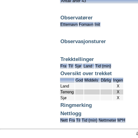
Antall arter 43
Observatører
Etternavn
Fornavn
Init
Observasjonsturer
Trekktellinger
Fra
Til
Sjø
Land
Tid (min)
Oversikt over trekket
God
Middels
Dårlig
Ingen
Land
X
Terreng
X
Sjø
X
Ringmerking
Nettlogg
Nett
Fra
Til
Tid (min)
Nettmeter
M*H