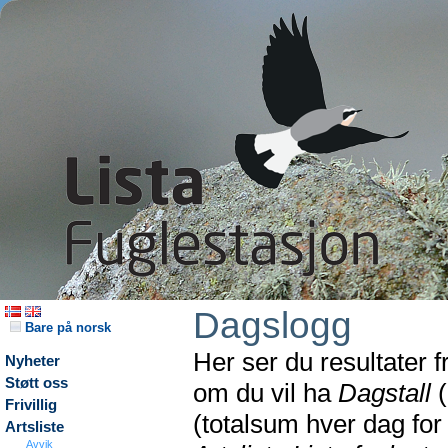
Dagslogg
Bare på norsk
Her ser du resultater 
Nyheter
Støtt oss
om du vil ha
Dagstall
(
Frivillig
(totalsum hver dag fo
Artsliste
Avvik