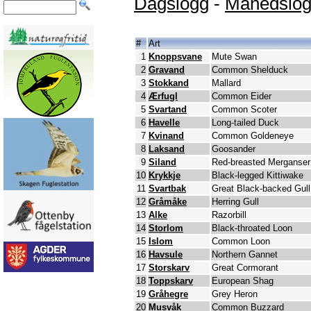
Dagslogg
-
Månedslo
#
Art
1
Knoppsvane
Mute Swan
2
Gravand
Common Shelduck
3
Stokkand
Mallard
4
Ærfugl
Common Eider
5
Svartand
Common Scoter
6
Havelle
Long-tailed Duck
7
Kvinand
Common Goldeneye
8
Laksand
Goosander
9
Siland
Red-breasted Merganser
10
Krykkje
Black-legged Kittiwake
11
Svartbak
Great Black-backed Gull
12
Gråmåke
Herring Gull
13
Alke
Razorbill
14
Storlom
Black-throated Loon
15
Islom
Common Loon
16
Havsule
Northern Gannet
17
Storskarv
Great Cormorant
18
Toppskarv
European Shag
19
Gråhegre
Grey Heron
20
Musvåk
Common Buzzard