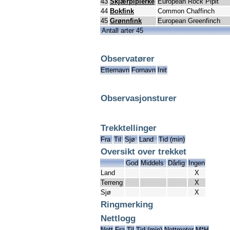
43
Skjærpiplerke
European Rock Pipit
44
Bokfink
Common Chaffinch
45
Grønnfink
European Greenfinch
Antall arter 45
Observatører
Etternavn
Fornavn
Init
Observasjonsturer
Trekktellinger
Fra
Til
Sjø
Land
Tid (min)
Oversikt over trekket
God
Middels
Dårlig
Ingen
Land
X
Terreng
X
Sjø
X
Ringmerking
Nettlogg
Nett
Fra
Til
Tid (min)
Nettmeter
M*H