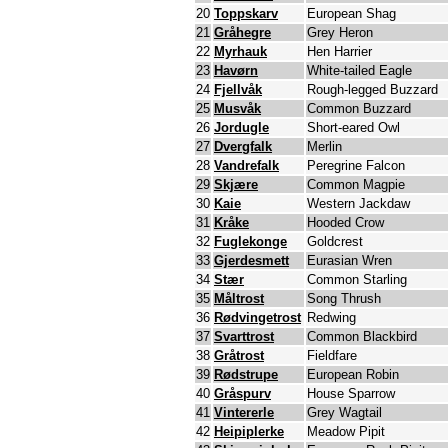
20
Toppskarv
European Shag
21
Gråhegre
Grey Heron
22
Myrhauk
Hen Harrier
23
Havørn
White-tailed Eagle
24
Fjellvåk
Rough-legged Buzzard
25
Musvåk
Common Buzzard
26
Jordugle
Short-eared Owl
27
Dvergfalk
Merlin
28
Vandrefalk
Peregrine Falcon
29
Skjære
Common Magpie
30
Kaie
Western Jackdaw
31
Kråke
Hooded Crow
32
Fuglekonge
Goldcrest
33
Gjerdesmett
Eurasian Wren
34
Stær
Common Starling
35
Måltrost
Song Thrush
36
Rødvingetrost
Redwing
37
Svarttrost
Common Blackbird
38
Gråtrost
Fieldfare
39
Rødstrupe
European Robin
40
Gråspurv
House Sparrow
41
Vintererle
Grey Wagtail
42
Heipiplerke
Meadow Pipit