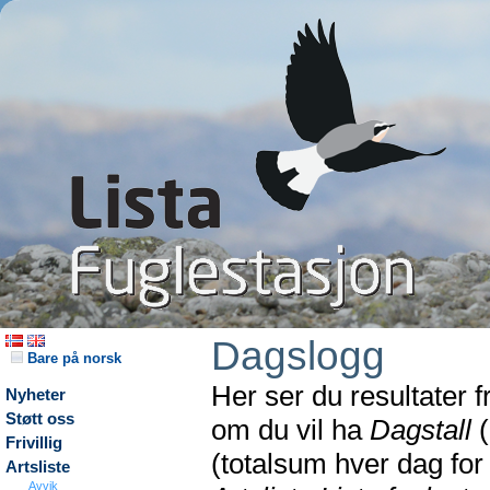
Dagslogg
Bare på norsk
Her ser du resultater 
Nyheter
Støtt oss
om du vil ha
Dagstall
(
Frivillig
(totalsum hver dag fo
Artsliste
Avvik