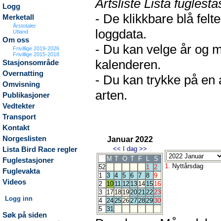
Artsliste Lista fuglesta
Logg
- De klikkbare blå fel
Merketall
Årstotaler
loggdata.
Utland
Om oss
- Du kan velge år og m
Frivillige 2019-2026
Frivillige 2015-2018
kalenderen.
Stasjonsområde
Overnatting
- Du kan trykke på en 
Omvisning
arten.
Publikasjoner
Vedtekter
Transport
Kontakt
Norgeslisten
Januar 2022
<<
I dag
>>
Lista Bird Race regler
M
T
O
T
F
L
S
Fuglestasjoner
1.
Nyttårsdag
52
1
2
Fuglevakta
1
3
4
5
6
7
8
9
Videos
2
10
11
12
13
14
15
16
3
17
18
19
20
21
22
23
Logg inn
4
24
25
26
27
28
29
30
5
31
Søk på siden