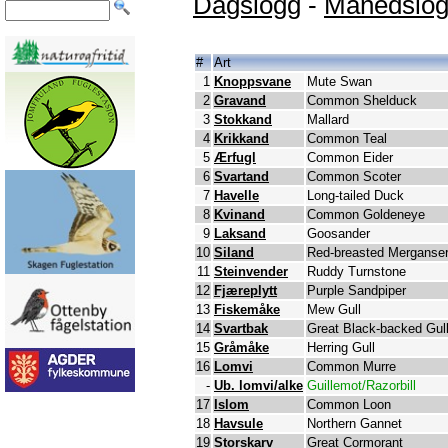
Dagslogg
-
Månedslo
#
Art
1
Knoppsvane
Mute Swan
2
Gravand
Common Shelduck
3
Stokkand
Mallard
4
Krikkand
Common Teal
5
Ærfugl
Common Eider
6
Svartand
Common Scoter
7
Havelle
Long-tailed Duck
8
Kvinand
Common Goldeneye
9
Laksand
Goosander
10
Siland
Red-breasted Merganse
11
Steinvender
Ruddy Turnstone
12
Fjæreplytt
Purple Sandpiper
13
Fiskemåke
Mew Gull
14
Svartbak
Great Black-backed Gul
15
Gråmåke
Herring Gull
16
Lomvi
Common Murre
-
Ub. lomvi/alke
Guillemot/Razorbill
17
Islom
Common Loon
18
Havsule
Northern Gannet
19
Storskarv
Great Cormorant