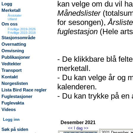
kan velge om du vil h
Logg
Merketall
Månedslister
(totalsum
Årstotaler
Utland
for sesongen),
Årsliste
Om oss
fuglestasjon
(Hele arts
Frivillige 2019-2026
Frivillige 2015-2018
Stasjonsområde
Overnatting
Omvisning
- De klikkbare blå fel
Publikasjoner
Vedtekter
merketall.
Transport
- Du kan velge år og m
Kontakt
Norgeslisten
kalenderen.
Lista Bird Race regler
- Du kan trykke på en a
Fuglestasjoner
Fuglevakta
Videos
Logg inn
Desember 2021
<<
I dag
>>
Søk på siden