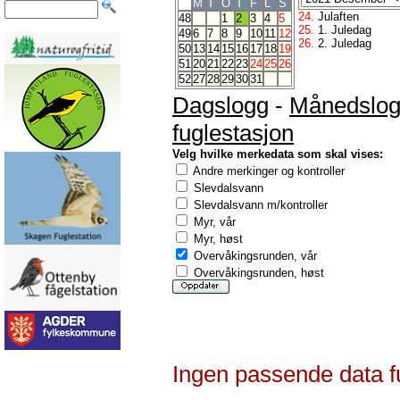
M
T
O
T
F
L
S
24.
Julaften
48
1
2
3
4
5
25.
1. Juledag
49
6
7
8
9
10
11
12
26.
2. Juledag
50
13
14
15
16
17
18
19
51
20
21
22
23
24
25
26
52
27
28
29
30
31
Dagslogg
-
Månedslo
fuglestasjon
Velg hvilke merkedata som skal vises:
Andre merkinger og kontroller
Slevdalsvann
Slevdalsvann m/kontroller
Myr, vår
Myr, høst
Overvåkingsrunden, vår
Overvåkingsrunden, høst
Ingen passende data f