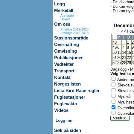
- De klikkbar
Logg
- Du kan velg
Merketall
- Du kan trykk
Årstotaler
Utland
Om oss
Desembe
Frivillige 2019-2026
<<
I da
Frivillige 2015-2018
M
T
O
T
Stasjonsområde
48
1
2
Overnatting
49
6
7
8
9
Omvisning
50
13
14
15
1
Publikasjoner
51
20
21
22
2
52
27
28
29
3
Vedtekter
Dagslogg
-
M
Transport
Velg hvilke 
Kontakt
Andre mer
Norgeslisten
Slevdals
Lista Bird Race regler
Slevdalsv
Myr, vår
Fuglestasjoner
Myr, høst
Fuglevakta
Overvåkin
Videos
Overvåkin
Logg inn
Søk på siden