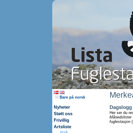
Merkea
Bare på norsk
Dagslogg
Nyheter
Her ser du re
Støtt oss
Månedslister
Frivillig
fuglestasjon
(
Artsliste
Avvik