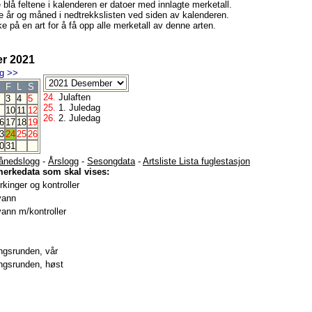
e blå feltene i kalenderen er datoer med innlagte merketall.
e år og måned i nedtrekkslisten ved siden av kalenderen.
e på en art for å få opp alle merketall av denne arten.
r 2021
g
>>
F
L
S
24.
Julaften
3
4
5
25.
1. Juledag
10
11
12
26.
2. Juledag
6
17
18
19
3
24
25
26
0
31
ånedslogg
-
Årslogg
-
Sesongdata
-
Artsliste Lista fuglestasjon
merkedata som skal vises:
kinger og kontroller
vann
ann m/kontroller
gsrunden, vår
gsrunden, høst