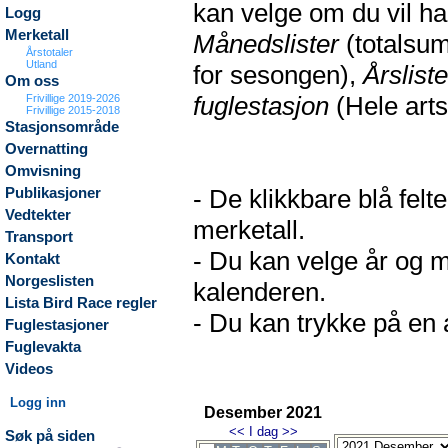
kan velge om du vil h
Logg
Merketall
Månedslister
(totalsum
Årstotaler
Utland
for sesongen),
Årsliste
Om oss
fuglestasjon
(Hele arts
Frivillige 2019-2026
Frivillige 2015-2018
Stasjonsområde
Overnatting
Omvisning
- De klikkbare blå fel
Publikasjoner
Vedtekter
merketall.
Transport
- Du kan velge år og m
Kontakt
Norgeslisten
kalenderen.
Lista Bird Race regler
- Du kan trykke på en a
Fuglestasjoner
Fuglevakta
Videos
Logg inn
Desember 2021
<<
I dag
>>
Søk på siden