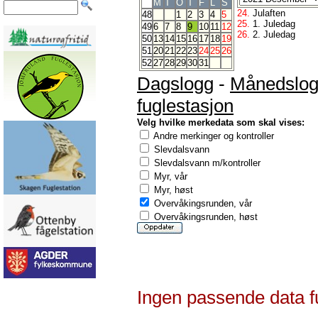
M
T
O
T
F
L
S
24.
Julaften
48
1
2
3
4
5
25.
1. Juledag
49
6
7
8
9
10
11
12
26.
2. Juledag
50
13
14
15
16
17
18
19
51
20
21
22
23
24
25
26
52
27
28
29
30
31
Dagslogg
-
Månedslo
fuglestasjon
Velg hvilke merkedata som skal vises:
Andre merkinger og kontroller
Slevdalsvann
Slevdalsvann m/kontroller
Myr, vår
Myr, høst
Overvåkingsrunden, vår
Overvåkingsrunden, høst
Ingen passende data f