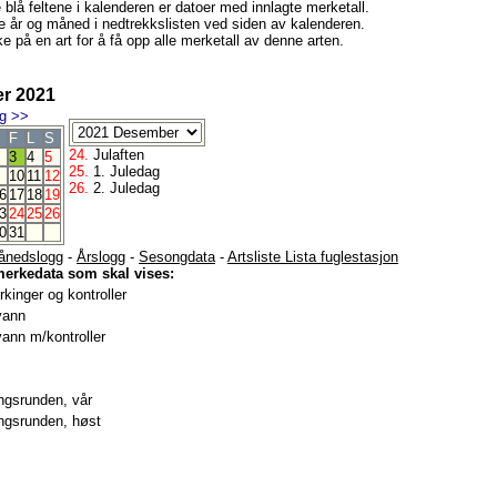
e blå feltene i kalenderen er datoer med innlagte merketall.
e år og måned i nedtrekkslisten ved siden av kalenderen.
e på en art for å få opp alle merketall av denne arten.
r 2021
g
>>
F
L
S
24.
Julaften
3
4
5
25.
1. Juledag
10
11
12
26.
2. Juledag
6
17
18
19
3
24
25
26
0
31
ånedslogg
-
Årslogg
-
Sesongdata
-
Artsliste Lista fuglestasjon
merkedata som skal vises:
kinger og kontroller
vann
ann m/kontroller
gsrunden, vår
gsrunden, høst