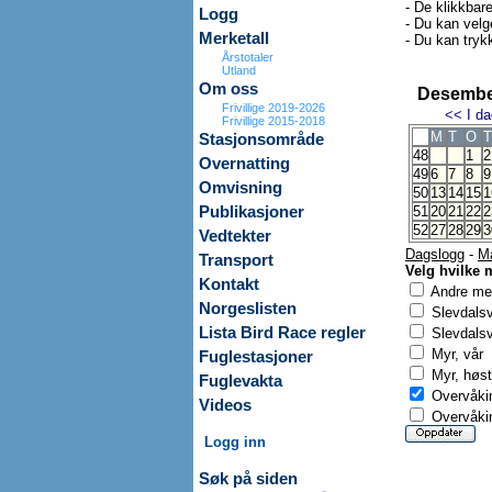
- De klikkbar
Logg
- Du kan velg
Merketall
- Du kan trykk
Årstotaler
Utland
Om oss
Desembe
Frivillige 2019-2026
<<
I da
Frivillige 2015-2018
M
T
O
T
Stasjonsområde
48
1
2
Overnatting
49
6
7
8
9
Omvisning
50
13
14
15
1
Publikasjoner
51
20
21
22
2
52
27
28
29
3
Vedtekter
Dagslogg
-
M
Transport
Velg hvilke 
Kontakt
Andre mer
Norgeslisten
Slevdals
Lista Bird Race regler
Slevdalsv
Myr, vår
Fuglestasjoner
Myr, høst
Fuglevakta
Overvåkin
Videos
Overvåkin
Logg inn
Søk på siden