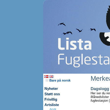
Merkea
Bare på norsk
Dagslogg
Nyheter
Her ser du re
Støtt oss
Månedslister
Frivillig
fuglestasjon
(
Artsliste
Avvik